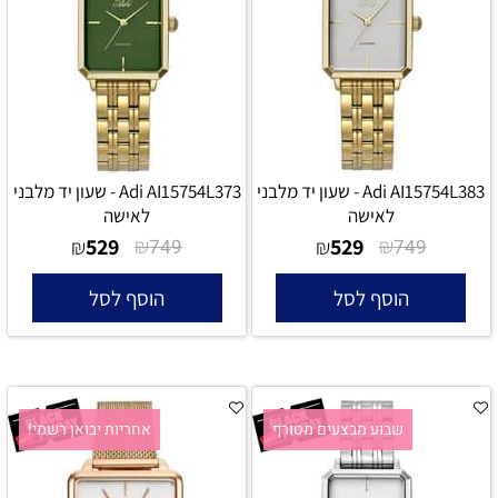
Adi AI15754L383 - שעון יד מלבני
Adi AI15754L373 - שעון יד מלבני
לאישה
לאישה
529
₪
529
₪
₪
749
₪
749
הוסף לסל
הוסף לסל
שבוע מבצעים מטורף
אחריות יבואן רשמי!