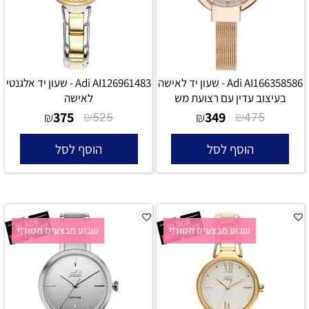
Adi AI166358586 - שעון יד לאישה
Adi AI126961483 - שעון יד אלגנטי
בעיצוב עדין עם רצועת מש
לאישה
375
₪
349
₪
₪
525
₪
475
הוסף לסל
הוסף לסל
שבוע מבצעים מטורף
שבוע מבצעים מטורף