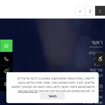
»
2
1
ראשי
✕
דף הבית
אודות
תקנון
צור קשר
הצהרת נגישות
לידיעתך, באתרנו נעשה שימוש בקבצי Cookies, לרבות של צדדים
שלישיים, לצורך ניתוח השימוש באתר, שיפור חוויית הגלישה והצגת
מוצרים
פרסום מותאם אישית. המשך גלישה באתר מהווה את הסכמתך לשימוש
זה. לפרטים נוספים ניתן לעיין במדיניות הפרטיות.
מדיניות הפרטיות
שעונים
מאשר
שעוני ספורט