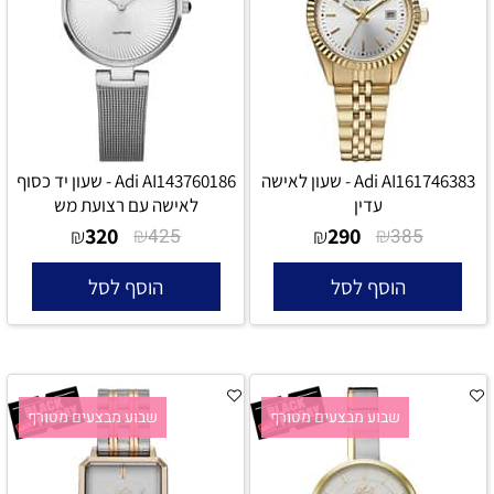
Adi AI161746383 - שעון לאישה
Adi AI143760186 - שעון יד כסוף
עדין
לאישה עם רצועת מש
320
₪
290
₪
₪
425
₪
385
הוסף לסל
הוסף לסל
שבוע מבצעים מטורף
שבוע מבצעים מטורף