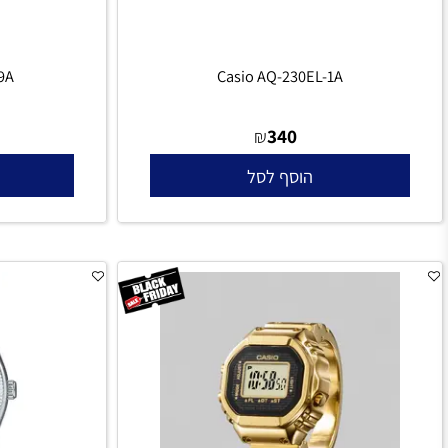
EGL-9A.
Casio AQ-230EL-1A
340
₪
הוסף לסל
הו