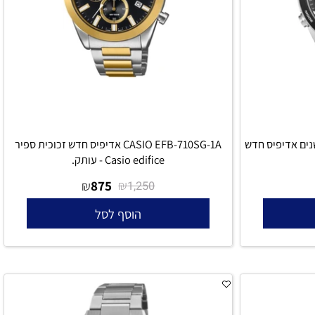
CASIO  סוללה ל-10 שנים אדיפיס חדש
CASIO EFB-710SG-1A אדיפיס חדש זכוכית ספיר
Casio edifice - עותק.
875
₪
₪
1,250
הוסף לסל