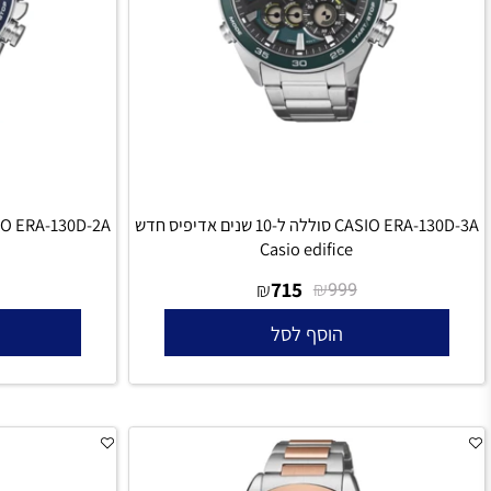
CASIO ERA-130D-3A סוללה ל-10 שנים אדיפיס חדש
fice
Casio edifice
715
₪
₪
999
999
הוסף לסל
הו