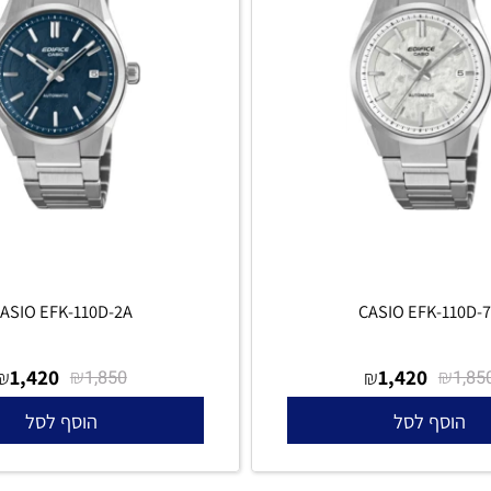
CASIO EFK-110D-2A
CASIO EFK-1
1,420
₪
1,420
₪
₪
1,850