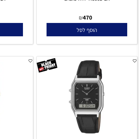
306D-1A
CASIO MTP-M306D-2A
470
₪
הוסף לסל
הו