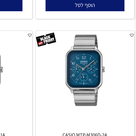
306M-4A
CASIO MTP-M306M-8A
470
₪
הוסף לסל
הו