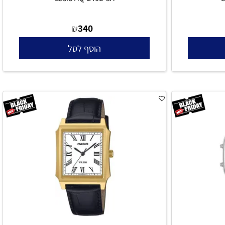
Casio AQ-240E-3A
340
₪
הוסף לסל