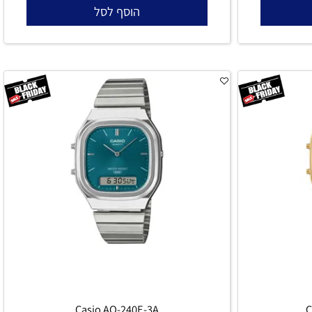
CASIO MTP-M306D-7A
470
₪
הוסף לסל