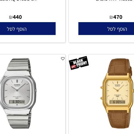
Casio AQ-240EG-9A
CASIO MTP-M
440
470
₪
₪
סף לסל
הוסף לסל