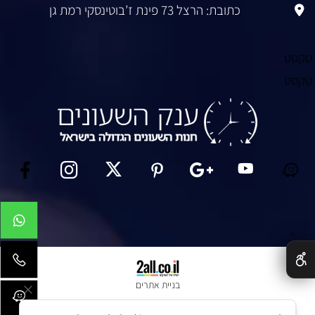
כתובת: הרצל 73 פינת ז’בוטינסקי רמת גן
טקסט
טקסט
✕
בניית אתרים