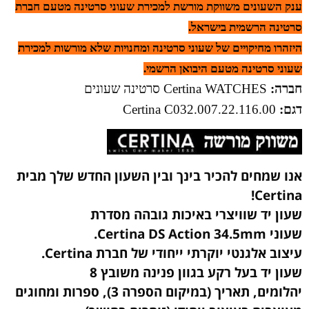
ענק השעונים משווקת מורשת למכירת שעוני סרטינה מטעם חברת
סרטינה הרשמית בישראל.
היזהרו מחיקויים של שעוני סרטינה ומחנויות שלא מורשות למכירת
שעוני סרטינה מטעם היבואן הרשמי.
חברה:
Certina WATCHES סרטינה שעונים
דגם:
Certina
C032.007.22.116.00
אנו שמחים להכיר בינך ובין השעון החדש שלך מבית
Certina!
שעון יד שוויצרי באיכות גובהה מסדרת
שעוני Certina DS Action 34.5mm.
עיצוב אלגנטי יוקרתי ייחודי של חברת Certina.
שעון יד בעל רקע בגוון פנינה משובץ 8
יהלומים, תאריך (במיקום הספרה 3), ספרות ומחוגים