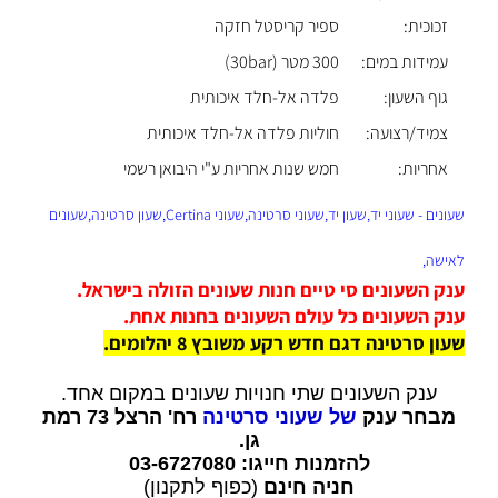
זכוכית:
ספיר קריסטל חזקה
עמידות במים:
300 מטר (30bar)
גוף השעון:
פלדה אל-חלד איכותית
צמיד/רצועה:
חוליות פלדה אל-חלד איכותית
אחריות:
חמש שנות אחריות ע"י היבואן רשמי
שעונים - שעוני יד,שעון יד,שעוני סרטינה,שעוני Certina,שעון סרטינה,שעונים
לאישה,
ענק השעונים סי טיים חנות שעונים הזולה בישראל.
ענק השעונים כל עולם השעונים בחנות אחת.
שעון סרטינה דגם חדש רקע משובץ 8 יהלומים.
ענק השעונים שתי חנויות שעונים במקום אחד.
מבחר ענק
של שעוני סרטינה
רח' הרצל 73 רמת
גן.
להזמנות חייגו: 03-6727080
חניה חינם
(כפוף לתקנון)