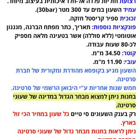
רצועת
חוליות פלדה אל-חלד
איכותית בעיצוב מיוחד.
עמיד
השעון במים עד 300 מטר (30bar)
.
זכוכית
ספיר קריסטל חזקה.
פונקציות נוספות:
תאריך, כתר מפתח הברגה, מנגנון
אוטומטי (ללא סוללה) אשר בטעינה מלאה מספיק
לכ-80 שעות עבודה
.
קוטר:
34.50 מ"מ.
עובי:
11.90 מ"מ.
השעון מגיע בקופסא מהודרת ומקורית של חברת
סרטינה.
חמש שנות אחריות ע"י היבואן הרשמי של סרטינה.
בחנות ניתן למצוא מבחר הגדול במדינה של שעוני
סרטינה.
רק בענק השעונים סי טיים
כל שעון במחיר הכי זול
בארץ.
ניתן לראות בחנות מבחר גדול של שעוני סרטינה