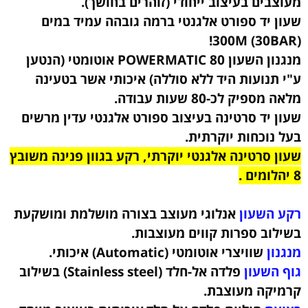
מעוצבים בעיצוב ייחודי (זוהרים בחושך).
שעון יד ספורט אלגנטי ברמה גובהה עמיד במים
300M (30BAR)!
מנגנון השעון POWERMATIC 80
אוטומטי (הנטען
ע"י תנועות היד ללא סוללה) איכותי
אשר בטעינה
מלאה מספיק לכ-80 שעות עבודה
.
שעון יד סרטינה בעיצוב ספורט אלגנטי עדין מרשים
בעל נוכחות יוקרתית.
שעון סרטינה אלגנטי יוקרתי, רקע בגוון פנינה משובץ
8 יהלומים .
רקע השעון
אנלוגי מעוצב בצורה מושלמת ומושקעת
בשילוב ספרות קווים מעוצבות.
מנגנון
שוויצרי אוטומטי (Automatic) איכותי.
גוף השעון
פלדה אל-חלד (Stainless steel) בשילוב
קרמיקה
מעוצבת
.