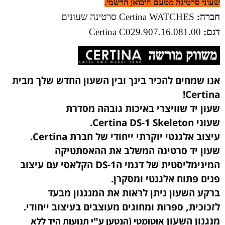
שעוני סרטינה מטעם היבואן הרשמי.
חברה:
Certina WATCHES סרטינה שעונים
דגם:
Certina
C029.907.16.081.00
אנו שמחים להכיר בינך ובין השעון החדש שלך מבית
Certina!
שעון יד שוויצרי באיכות גובהה מסדרת
שעוני Certina DS-1 Skeleton.
עיצוב אלגנטי יוקרתי ייחודי של חברת Certina.
שעון יד סרטינה המשלב את ההאסתטיקה
המינימליסטית של דגמי הDS-1 הקלאסי עם עיצוב
פנים פתוח אלגנטי ומסקרן.
ברקע השעון ניתן לראות את המנגנון מבעד
לזכוכית, ספרות ומחוגים מעוצבים בעיצוב ייחודי.
מנגנון השעון
אוטומטי (הנטען ע"י תנועות היד ללא