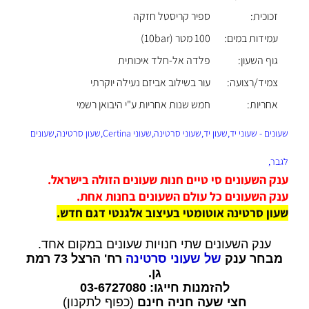
זכוכית:
ספיר קריסטל חזקה
עמידות במים:
100 מטר (10bar)
גוף השעון:
פלדה אל-חלד איכותית
צמיד/רצועה:
עור בשילוב אביזם נעילה יוקרתי
אחריות:
חמש שנות אחריות ע"י היבואן רשמי
שעונים - שעוני יד,שעון יד,שעוני סרטינה,שעוני Certina,שעון סרטינה,שעונים
לגבר,
ענק השעונים סי טיים חנות שעונים הזולה בישראל.
ענק השעונים כל עולם השעונים בחנות אחת.
שעון סרטינה אוטומטי בעיצוב אלגנטי דגם חדש.
ענק השעונים שתי חנויות שעונים במקום אחד.
מבחר ענק
של שעוני סרטינה
רח' הרצל 73 רמת
גן.
להזמנות חייגו: 03-6727080
חצי שעה חניה חינם
(כפוף לתקנון)