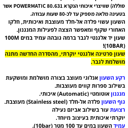
סוללה)
שוויצרי איכותי הנקרא POWERMATIC 80.631 אשר
.
בטעינה מלאה מספיק עד לכ-80 שעות עבודה
השעון עשוי פלדה אל-חלד מעוצבת ואיכותית, חלקו
האחורי שקוף ומאפשר הצצה לפעילות המנגנון.
שעון יד אלגנטי לגבר ברמה גובהה עמיד במים 100M
(10BAR)!
שעון סרטינה אלגנטי יוקרתי, מהסדרה החדשה מתנה
מושלמת לגבר.
רקע השעון
אנלוגי מעוצב בצורה מושלמת ומושקעת
בשילוב ספרות קווים מעוצבות.
מנגנון
אוטומטי (Automatic) איכותי.
גוף השעון
פלדה אל-חלד (Stainless steel)
מעוצבת
.
רצועת
עור בשילוב אביזם נעילה
יוקרתי
איכותית בעיצוב מיוחד.
עמיד
השעון במים עד 100 מטר (10bar)
.