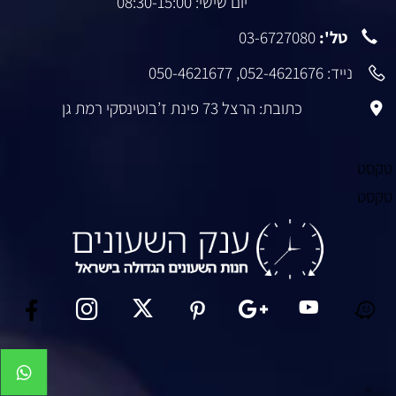
יום שישי: 08:30-15:00
טל':
03-6727080
נייד:
052-4621676
,
050-4621677
כתובת: הרצל 73 פינת ז’בוטינסקי רמת גן
טקסט
טקסט
✕