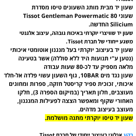
שעון יד מבית מותג השעונים טיסו מסדרת
שעוני
Tissot Gentleman Powermatic 80
Silicium החדשה.
שעון יד שוויצרי יוקרתי באיכות גובהה, עיצוב אלגנטי
משגע
ייחודי
של חברת Tissot.
שעון יד בעיצוב יוקרתי
בעל מנגנון אוטומטי איכותי
(נטען ע"י תנועות היד ללא סוללה) אשר בטעינה
מלאה מספיק עד לכ-80 שעות עבודה
שעון נגד מים 10BAR, גוף השעון עשוי פלדה אל-חלד
איכותי, זכוכית ספיר קריסטל חזקה, ספרות ומחוגים
מעוצבים, חלון תאריך (במיקום הספרה 3), חלקו
האחורי שקוף ומאפשר הצצה לפעילות המנגנון,
מעוצב בעיצוב מדהים.
שעון יד
טיסו
יוקרתי מתנה מושלמת
.
רקע
אנלוגי בעיצוב ייחודי של חברת Tissot.