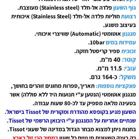
גוף השעון
פלדה אל-חלד (Stainless steel) מעוצבת
.
רצועת
חוליות פלדה אל-חלד (Stainless Steel)
איכותית
בעיצוב משגע
.
מנגנון
אוטומטי (Automatic) שוויצרי איכותי
.
עמידות במים
10bar.
זכוכית
ספיר קריסטל חזקה.
קוטר:
40 מ"מ.
עובי:
11.5 מ"מ.
משקל:
כ-164 גרם.
פונקציות נוספות:
תאריך,ספרות מחוגים זוהרים בחושך,
מנגנון אוטומטי (הנטען ע"י תנועות היד ללא סוללה) אשר
בטעינה מלאה מספיק עד לכ-80 שעות עבודה.
השעון מגיע בקופסא מהודרת ומקורית של Tissot בישראל.
שנתיים אחריות על המנגנון ע"י היבואן הרשמי של
Tissot
.
בחנות ניתן למצוא מבחר הגדול במדינה של שעוני Tissot.
רק בענק השעונים סי טיים כל שעון
ב
מחיר הכי זול בארץ.