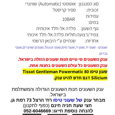
סוג המנגנון:
אוטומטי (Automatic) שוויצרי
זכוכית:
ספיר קריסטל
עמידות
10BAR
במים:
גוף השעון:
פלדה אל-חלד איכותית
צמיד/רצועה:
חוליות פלדה אל-חלד איכותי
אחריות:
שנתיים ע"י היבואן הרשמי
שעונים - שעוני יד,שעון יד,שעוני טיסו,שעוני Tissot,שעונים שוויצרים,שעוני
גברים,
ענק השעונים סי טיים חנות שעונים הזולה בישראל.
ענק השעונים כל עולם השעונים בחנות אחת.
שעון טיסו Tissot Gentleman Powermatic 80
Silicium דגם חדש להיט ענק.
ענק השעונים חנות השעונים הגדולה והמשתלמת
בישראל.
מבחר ענק
של שעוני טיסו
רח' הרצל 73 רמת גן.
חצי שעת חניה חינם
(כפוף לתקנון)
להנחה נוספת חייגו: 052-6046669