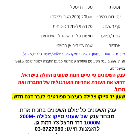
זכוכית:
ספיר קריסטל
עמידות במים:
20bar (200 מטר צלילה)
גוף השעון:
פלדה אל-חלד איכותית
צמיד/רצועה:
חוליות פלדה אל-חלד איכותית
אחריות
שנה ע"י היבואן הרשמי
שעונים - שעוני יד,שעון יד,שעוני סייקו,שעוני Seiko,שעוני גברים,Seiko,
ח
נות שעונים ענק השעונים היחידה שמורשת מטעם החברה למכור שעוני Seiko
באינטרנט.
ענק השעונים סי טיים חנות שעונים הזולה בישראל.
דרוש את תעודת אחריות האורגנלית של החברה ואת
הבול.
שעון יד סייקו צלילה בעיצוב ספורטיבי לגבר דגם חדש.
ענק השעונים כל עולם השעונים בחנות אחת.
מבחר ענק
של שעוני סייקו צלילה 200M-
1000M
רח' הרצל 73 רמת גן.
להזמנות חייגו: 03-6727080