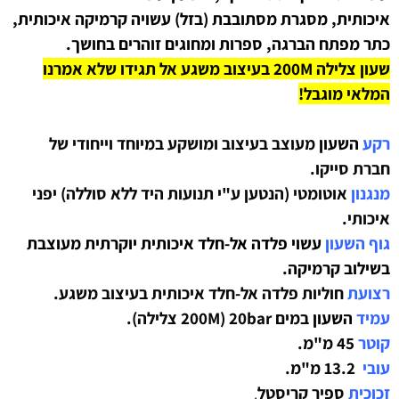
איכותית, מסגרת מסתובבת (בזל) עשויה קרמיקה איכותית,
כתר מפתח הברגה, ספרות ומחוגים זוהרים בחושך.
שעון צלילה 200M בעיצוב משגע אל תגידו שלא אמרנו
המלאי מוגבל!
רקע
השעון
מעוצב בעיצוב ומושקע במיוחד וייחודי של
חברת סייקו.
מנגנון
אוטומטי (הנטען ע"י תנועות היד ללא סוללה) יפני
איכותי.
גוף השעון
עשוי פלדה אל-חלד איכותית
יוקרתית מעוצבת
בשילוב קרמיקה.
רצועת
חוליות פלדה אל-חלד איכותית בעיצוב משגע
.
עמיד
השעון
במים 20bar (200M צלילה).
קוטר
45 מ"מ.
עובי
13.2 מ"מ.
זכוכית
ספיר קריסטל
.