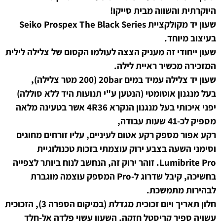
היוקרתית והשווה מבית סייקו!
שעון יד מקולקציית Seiko Prospex The Black Series
בעיצוב מיוחד.
שעון ייחודי זה מעניק הצצה לעולמו הקסום של צלילה לילית
המזכירה מכשיר ראיית לילה.
שעון יד צלילה עמיד במים 20bar (200 מטר צלילה),
בעל מנגנון אוטומטי (הנטען ע"י תנועות היד ללא סוללה)
יפני איכותי בעל מנגנון הנקרא 4R36 אשר בטעינה מלאה
מספיק לכ-41 שעות עבודה,
רקע
אפור מספק רקע אטום לעיניים, עליו זורחים מחוגים
וסימני השעה בצבע ירוק עוצמתי בזכות טכנולוגיית
Lumibrite Pro. זוהר ירוק זה, הנחשב לנוח ביותר לצפייה
בחשיכה, קיבל שדרוג ל-Pro המספק עוצמה מוגברת
לבהירות מתמשכת.
חלון תאריך ויום זכוכית מגדלת (במיקום הספרה 3), הזכוכית
עשויה ספיר קריסטל חזקה, השעון עשוי פלדה אל-חלד