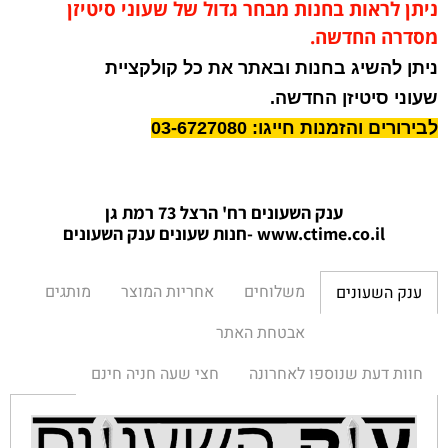
ניתן לראות בחנות מבחר גדול של שעוני סיטיזן
מסדרה החדשה.
ניתן להשיג בחנות ובאתר את כל קולקציית
שעוני סיטיזן החדשה.
לבירורים והזמנות חייגו: 03-6727080
ענק השעונים רח' הרצל 73 רמת גן
www.ctime.co.il
-חנות שעונים ענק הש
עונים
משלוחים
אחריות המוצר
מותגים
ענק השעונים
אבטחת האתר
חוות דעת שנוספו לאחרונה
חצי שעה חניה חינם