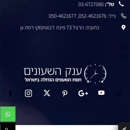
טל':
03-6727080
נייד:
052-4621676
,
050-4621677
כתובת: הרצל 73 פינת ז’בוטינסקי רמת גן
טקסט
טקסט
✕