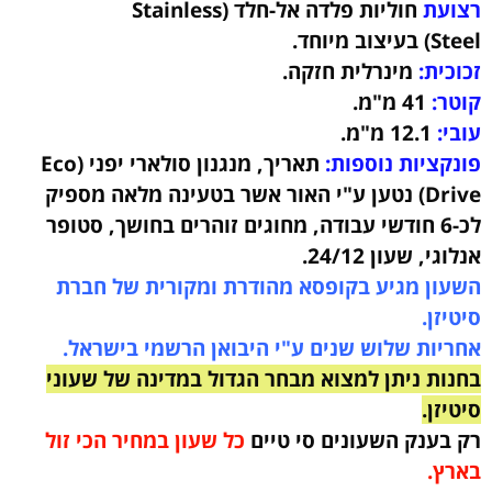
רצועת
חוליות פלדה אל-חלד (Stainless
Steel)
בעיצוב מיוחד.
זכוכית:
מינרלית חזקה.
קוטר:
41
מ"מ.
עובי:
12.1
מ"מ.
פונקציות נוספות:
תאריך, מנגנון סולארי יפני (Eco
Drive) נטען ע"י האור אשר בטעינה מלאה מספיק
לכ-6 חודשי עבודה, מחוגים זוהרים בחושך, סטופר
אנלוגי, שעון 24/12
.
השעון מגיע בקופסא מהודרת ומקורית של חברת
סיטיזן.
אחריות שלוש שנים ע"י היבואן הרשמי בישראל.
בחנות ניתן למצוא מבחר הגדול במדינה של שעוני
סיטיזן.
רק בענק השעונים סי טיים
כל שעון במחיר הכי זול
בארץ.