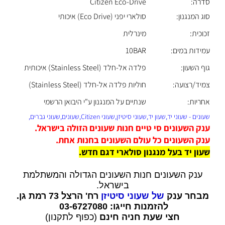
סדרה:
Citizen Eco-Drive
סוג המנגנון:
סולארי יפני (Eco Drive) איכותי
זכוכית:
מינרלית
עמידות במים:
10BAR
גוף השעון:
פלדה אל-חלד (Stainless Steel) איכותית
צמיד/רצועה:
חוליות פלדה אל-חלד (Stainless Steel)
אחריות:
שנתיים על המנגנון ע"י היבואן הרשמי
שעונים - שעוני יד,שעון יד,שעוני סיטיזן,שעוני Citizen,שעונים,שעוני גברים,
ענק השעונים סי טיים חנות שעונים הזולה בישראל.
ענק השעונים כל עולם השעונים בחנות אחת.
שעון יד בעל מנגנון סולארי דגם חדש.
ענק השעונים חנות השעונים הגדולה והמשתלמת
בישראל.
מבחר ענק
של שעוני סיטיזן
רח' הרצל 73 רמת גן.
להזמנות חייגו: 03-6727080
חצי שעת חניה חינם
(כפוף לתקנון)