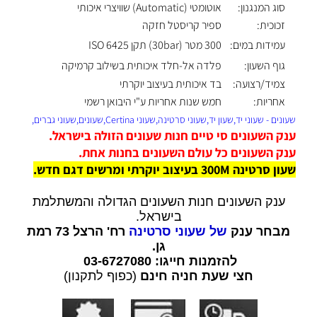
סוג המנגנון:
אוטומטי (Automatic) שוויצרי איכותי
זכוכית:
ספיר קריסטל חזקה
עמידות במים:
300 מטר (30bar) תקן ISO 6425
גוף השעון:
פלדה אל-חלד איכותית בשילוב קרמיקה
צמיד/רצועה:
בד איכותית בעיצוב יוקרתי
אחריות:
חמש שנות אחריות ע"י היבואן רשמי
שעונים - שעוני יד,שעון יד,שעוני סרטינה,שעוני Certina,שעונים,שעוני גברים,
ענק השעונים סי טיים חנות שעונים הזולה בישראל.
ענק השעונים כל עולם השעונים בחנות אחת.
שעון סרטינה 300M בעיצוב יוקרתי ומרשים דגם חדש
.
ענק השעונים חנות השעונים הגדולה והמשתלמת
בישראל.
מבחר ענק
של שעוני סרטינה
רח' הרצל 73 רמת
גן.
להזמנות חייגו: 03-6727080
חצי שעת חניה חינם
(כפוף לתקנון)