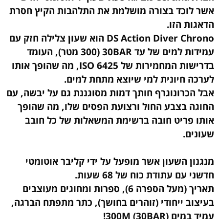
אשר לוכד בצורה מושלמת את התלהבות הקיץ חסרת
הדאגות הזו.
DS Action Diver Chrono הוא שעון צלילה חזק עם
עמידות למים של עד 30BAR (300 מטר), העומד
בדרישות המחמירות של ISO 6425, מה שהופך אותו
לערכה חיונית למי שיוצא מתחת למים.
אבל הכרונוגרף חותך דמות מסוגננת גם על יבשה, עם
החוגה בצבע החול ורצועת הפסים שלו, מה שהופך
אותו פריט חובה ברשימת המשאלות של כל חובב
שעונים.
מנגנון השעון אשר מופעל על ידי קליבר אוטומטי
חדשני עם עתודת כוח של 68 שעות.
תאריך (מעל הספרה 6), ספרות ומחוגים מעוצבים
בעיצוב ייחודי (זוהרים בחושך), כתר מתפתח הברגה,
עמיד במים 300M (30BAR)!