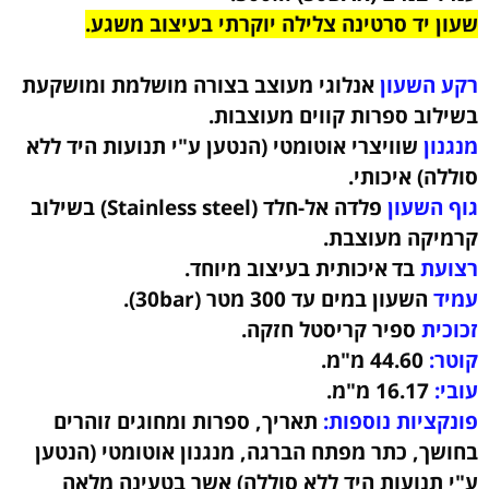
שעון יד סרטינה צלילה יוקרתי בעיצוב משגע.
רקע השעון
אנלוגי מעוצב בצורה מושלמת ומושקעת
בשילוב ספרות קווים מעוצבות.
מנגנון
שוויצרי אוטומטי (הנטען ע"י תנועות היד ללא
סוללה) איכותי.
גוף השעון
פלדה אל-חלד (Stainless steel) בשילוב
קרמיקה
מעוצבת
.
רצועת
בד
איכותית בעיצוב מיוחד.
עמיד
השעון במים עד 300 מטר (30bar)
.
זכוכית
ספיר קריסטל חזקה.
קוטר:
44.60 מ"מ.
עובי:
16.17 מ"מ.
פונקציות נוספות:
תאריך, ספרות ומחוגים זוהרים
בחושך, כתר מפתח הברגה, מנגנון אוטומטי (הנטען
ע"י תנועות היד ללא סוללה) אשר בטעינה מלאה