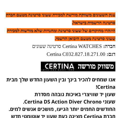
ענק השעונים משווקת מורשת למכירת שעוני סרטינה מטעם חברת
סרטינה הרשמית בישראל.
היזהרו מחיקויים של שעוני סרטינה ומחנויות שלא מורשות למכירת
שעוני סרטינה מטעם היבואן הרשמי.
חברה:
Certina WATCHES סרטינה שעונים
דגם:
Certina
C032.827.18.271.00
אנו שמחים להכיר בינך ובין השעון החדש שלך מבית
Certina!
שעון יד שוויצרי באיכות גובהה מסדרת
שעוני Certina DS Action Diver Chrono.
החודשים החמים יותר הגיעו, מושכים אנשים למים.
חברת Certina מציגה כעת שעון יד אוטומטי חדש