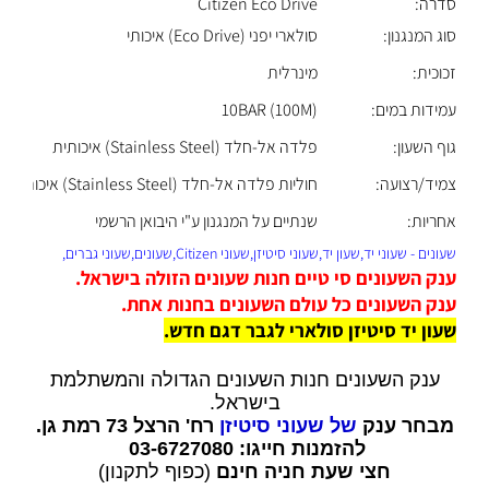
סדרה:
Citizen Eco Drive
סוג המנגנון:
סולארי יפני (Eco Drive) איכותי
זכוכית:
מינרלית
עמידות במים:
10BAR (100M)
גוף השעון:
פלדה אל-חלד (Stainless Steel) איכותית
צמיד/רצועה:
חוליות פלדה אל-חלד (Stainless Steel) איכותי
אחריות:
שנתיים על המנגנון ע"י היבואן הרשמי
שעונים - שעוני יד,שעון יד,שעוני סיטיזן,שעוני Citizen,שעונים,שעוני גברים,
ענק השעונים סי טיים חנות שעונים הזולה בישראל.
ענק השעונים כל עולם השעונים בחנות אחת.
שעון יד סיטיזן סולארי לגבר דגם חדש.
ענק השעונים חנות השעונים הגדולה והמשתלמת
בישראל.
מבחר ענק
של שעוני סיטיזן
רח' הרצל 73 רמת גן.
להזמנות חייגו: 03-6727080
חצי שעת חניה חינם
(כפוף לתקנון)