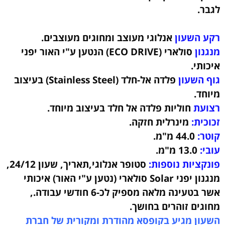
לגבר.
רקע השעון
אנלוגי מעוצב ומחוגים מעוצבים.
מנגנון
סולארי (ECO DRIVE) הנטען ע"י האור יפני
איכותי.
גוף השעון
פלדה אל-חלד (Stainless Steel) בעיצוב
מיוחד
.
רצועת
חוליות פלדה אל חלד
בעיצוב מיוחד.
זכוכית:
מינרלית חזקה.
קוטר:
44.0
מ"מ.
עובי:
13.0
מ"מ.
פונקציות נוספות:
סטופר אנלוגי,תאריך, שעון 24/12,
מנגנון יפני Solar סולארי (נטען ע"י האור) איכותי
אשר בטעינה מלאה מספיק לכ-6 חודשי עבודה.,
מחוגים זוהרים בחושך
.
השעון מגיע בקופסא מהודרת ומקורית של חברת