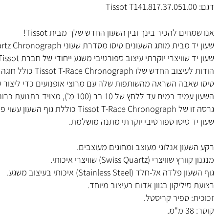
Tissot שעוני טיסו
Tissot T141.817.37.051.
ים להכיר בינך ובין השעון החדש שלך מבית Tissot!
 מותג השעונים טיסו מסדרת שעוני Tissot T-Race Quartz Chronograph החדשה.
שוויצרי יוקרתי עיצוב ספורטיבי משגע ייחודי של חברת Tissot.
Tissot T-Race Chron כולל חוגה אלגנטית יותר, מבלי להתכחש לשורשיו הספורטיביים.
אבה השראה מהשותפות שלה עם מרוצי אופנועים כדי ליצור שעון 
של 10 בר (100 מ'), מצויד בתנועת כרונוגרף קוורץ ומחוגי שעות ודקות בציפוי SuperlumiNova.
וכית ספיר קריסטל חזקה אנטי-רפלקטיבי, מבטיח חוסן משופר.
 טיסו ספורטיבי יוקרתי מתנה מושלמת.
ון אנלוגי מעוצב ומחוגים מעוצבים.
צרי (Swiss Quartz) שוויצרי איכותי.
ל-חלד (Stainless Steel) איכותי בעיצוב משגע
.