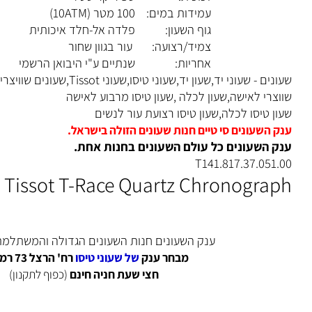
זכוכית:
ספיר קריסטל
עמידות במים:
100 מטר (10ATM)
גוף השעון:
פלדה אל-חלד איכותית
צמיד/רצועה:
עור בגוון שחור
אחריות:
שנתיים ע"י היבואן הרשמי
שעונים - שעוני יד,שעון יד,שעוני טיסו,שעוני Tissot
רי לאישה,שעון לכלה ,שעון טיסו מרבוע לאישה
 טיסו לכלה,שעון טיסו רצועת עור לנשים
השעונים סי טיים חנות שעונים הזולה בישראל.
השעונים כל עולם השעונים בחנות אחת.
T141.817.37.05
Tissot T-Race Quartz Chronogra
ענק השעונים חנות השעונים הגדולה והמשתלמת ביש
מבחר ענק
של שעוני טיסו
רח' הרצל 73 רמת גן.
חצי שעת חניה חינם
(כפוף לתקנון)