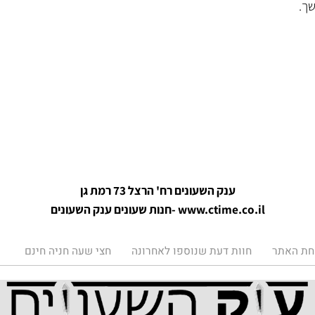
ענק השעונים רח' הרצל 73 רמת גן
www.ctime.co.il
-חנות שעונים ענק הש
עונים
תר
חוות דעת שנוספו לאחרונה
חצי שעה חניה חינם