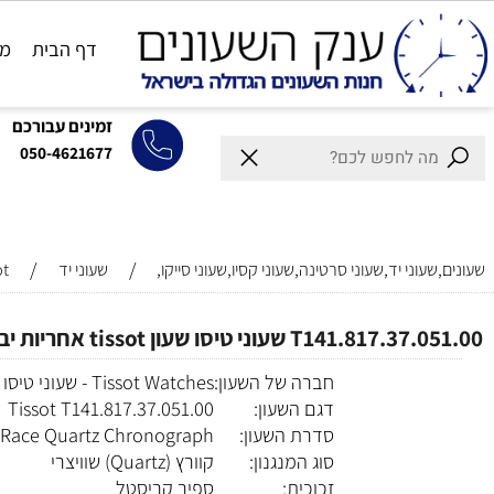
דף הבית
מותגים
זמינים עבורכם
050-4621677
/
/
וני יד,שעוני סרטינה,שעוני קסיו,שעוני סייקו,
שעוני יד
Tissot
T14 שעוני טיסו שעון tissot אחריות יבואן רשמי
חברה של השעון:
Tissot Watches - שעוני טיסו
דגם השעון:
Tissot T141.817.37.051.00
סדרת השעון:
sot T-Race Quartz Chronograph
סוג המנגנון:
קוורץ (Quartz) שוויצרי