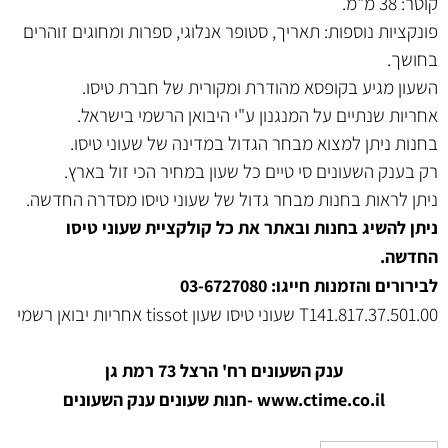
קוטר: 38
מ"מ.
פונקציות נוספות: תאריך, סטופר אנלוגי, ספרות ומחוגים זוהרים
בחושך.
השעון מגיע בקופסא מהודרת ומקורית של חברת טיסו.
אחריות שנתיים על המנגנון ע"י היבואן הרשמי בישראל.
בחנות ניתן למצוא מבחר הגדול במדינה של שעוני טיסו.
רק בענק השעונים סי טיים כל שעון במחיר הכי זול בארץ.
ניתן לראות בחנות מבחר גדול של שעוני טיסו מסדרה החדשה.
ניתן להשיג בחנות ובאתר את כל קולקציית שעוני טיסו
החדשה.
לבירורים והזמנות חייגו: 03-6727080
T141.817.37.501.00 שעוני טיסו שעון tissot אחריות יבואן רשמי
ענק השעונים רח' הרצל 73 רמת גן
www.ctime.co.il
-חנות שעונים ענק הש
עונים