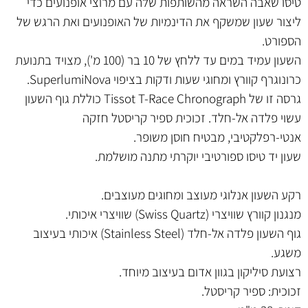
טיסו שאבה השראה מהשותפות שלה עם מרוצי אופנועים כדי
ליצור שעון שמשקף את הדינמיות של האופנועים ואת הרגש של
הספורט.
השעון עמיד במים עד ללחץ של 10 בר (100 מ'), מצויד בתנועת
כרונוגרף קוורץ ומחוגי שעות ודקות בציפוי SuperlumiNova.
גרסה זו של Tissot T-Race Chronograph כוללת גוף השעון
עשוי פלדה אל-חלד. זכוכית ספיר קריסטל חזקה
אנטי-רפלקטיבי, מבטיח חוסן משופר.
שעון יד טיסו ספורטיבי יוקרתי מתנה מושלמת.
רקע השעון אנלוגי מעוצב ומחוגים מעוצבים.
מנגנון קוורץ שוויצרי (Swiss Quartz) שוויצרי איכותי.
גוף השעון פלדה אל-חלד (Stainless Steel) איכותי בעיצוב
משגע
.
רצועת סיליקון בגוון אדום
בעיצוב מיוחד.
זכוכית: ספיר קריסטל.