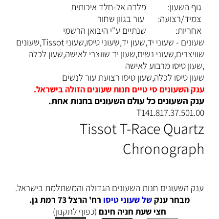
גוף השעון:
פלדה אל-חלד איכותית
צמיד/רצועה:
עור בגוון שחור
אחריות:
שנתיים ע"י היבואן הרשמי
שעונים - שעוני יד,שעון יד,שעוני טיסו,שעוני Tissot,שעונים
שוויצרים,שעוני נשים,שעון יד שווצרי לאישה,שעון לכלה
,שעון טיסו מרבוע לאישה
שעון טיסו לכלה,שעון טיסו רצועת עור לנשים
ענק השעונים סי טיים חנות שעונים הזולה בישראל.
ענק השעונים כל עולם השעונים בחנות אחת.
T141.817.37.501.00
Tissot T-Race Quartz
Chronograph
ענק השעונים חנות השעונים הגדולה והמשתלמת בישראל.
מבחר ענק
של שעוני טיסו
רח' הרצל 73 רמת גן.
חצי שעת חניה חינם
(כפוף לתקנון)