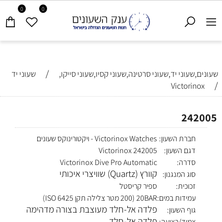
0
0
/
שעונים,שעוני יד,שעוני סרטינה,שעוני קסיו,שעוני סייקו,
שעוני יד
/
Victorinox
242005
חברת השעון:
Victorinox Watches - ויקטורינוקס שעונים
דגם השעון:
Victorinox 242005
סדרה:
Victorinox Dive Pro Automatic
קוורץ (Quartz) שוויצרי איכותי
סוג המנגנון:
זכוכית:
ספיר קריסטל
עמידות במים:
20BAR (200 מטר צלילה תקן ISO 6425)
פלדה אל-חלד מעוצבת בצורה מדהימה
גוף השעון:
פלדה אל-חלד
צמיד/רצועה: