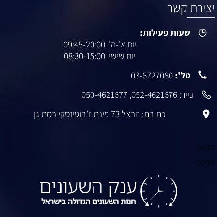
יצירת קשר
שעות פעילות:
יום א'-ה': 09:45-20:00
יום שישי: 08:30-15:00
טל':
03-6727080
נייד:
052-4621676
,
050-4621677
כתובת: הרצל 73 פינת ז’בוטינסקי רמת גן
טקסט
טקסט