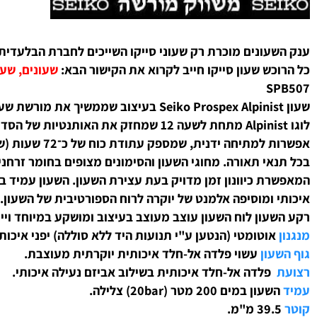
Seiko SPB50
עונים מוכרת רק שעוני סייקו השייכים לחברת הבלעדית אשר ה
כש שעון סייקו חייב לקרוא את הקישור הבא:
שעונים, שעוני סי
S
אפשרות למתיחה ידני
ומוסיפה אלמנט של יוקרה לרוח הספורטיבית של השעון. גב השעון מע
עון
לוח השעון עוצב מעוצב בעיצוב ומושקע במיוחד וייחודי 
אוטומטי (הנטען ע"י תנועות היד ללא סוללה) יפני איכותי.
עון
עשוי פלדה אל-חלד איכותית
יוקרתית מעוצבת.