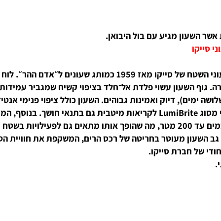
שעון מגיע עם בול היבואן.
יקו
ת, שמספק עתודת כוח של כ־72 שעות (שלושה ימים), דיוק ואמינות גבוהים. השעון כו
המאפשרת כיוונון זמן מדויק בעת עצירת השעון. השעון עמיד במים עד 200 מטר, מה שהופך א
וטר בחריטה של רכס הרים, המשקפת את חוויית הטבע וההר שמאפיינת 
של חברת סייקו.