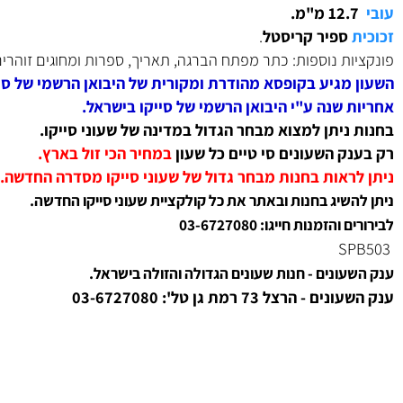
פלדה אל-חלד איכותית בשילוב אביזם נעילה איכותי
.
שעון
במים 200 מטר (20bar) צלילה.
39 מ"מ.
12 מ"מ.
ספיר קריסטל
.
ות נוספות: כתר מפתח הברגה, תאריך, ספרות ומחוגים זוהרים בחו
מגיע בקופסא מהודרת ומקורית של היבואן הרשמי של סייקו ב
 שנה ע"י היבואן הרשמי של סייקו בישראל.
ניתן למצוא מבחר הגדול במדינה של שעוני סייקו.
ק השעונים סי טיים כל שעון
ב
מחיר הכי זול בארץ.
ראות בחנות מבחר גדול של שעוני סייקו מסדרה החדשה.
שיג בחנות ובאתר את כל קולקציית שעוני סייקו החדשה.
הזמנות חייגו: 03-6727080
ונים - חנות שעונים הגדולה והזולה בישראל.
 הרצל 73 רמת גן טל': 03-6727080