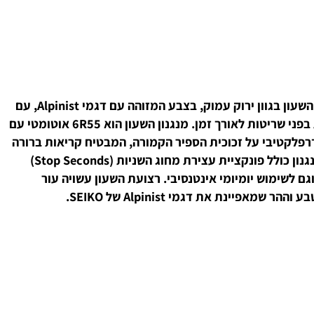
שעון Seiko Prospex Alpinist בעיצוב שממשיך את מורשת שעוני השטח של סייקו מאז 1959 כמותג שעונים ל״אדם ההר״. לוח השעון בגוון ירוק עמוק, בצבע המזוהה עם דגמי Alpinist, עם
לוגו Alpinist מתחת לשעה 12 שמחזק את האותנטיות של הסדרה. גוף השעון עשוי פלדת אל־חלד בציפוי קשיח שמגביר עמידות בפני שריטות לאורך זמן. מנגנון השעון הוא 6R55 אוטומטי עם
לל ציפוי פנימי אנטי־רפלקטיבי על זכוכית הספיר הקמורה, המבטיח קריאות ברורה
בכל תנאי תאורה. מחוגי השעון והסימונים מצופים בחומר זרחני מסוג LumiBrite לקריאות מיטבית גם בתנאי חושך. בנוסף, המנגנון כולל פונקציית עצירת מחוג השניות (Stop Seconds)
ותו מתאים גם לפעילויות בשטח וגם לשימוש יומיומי אינטנסיבי. רצועת השעון עשויה עור
את דגמי Alpinist של SEIKO.