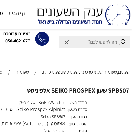
דף הבית
מותגים
זמינים עבורכם
050-4621677
/
/
וני יד,שעוני סרטינה,שעוני קסיו,שעוני סייקו,
שעוני יד
Seiko
SEI אלפיניסט
חברת השעון:
Seiko Watches - שעוני סייקו
Seiko Prospex Alpinist - סייקו פרוספקס
סדרת השעון:
דגם השעון:
Seiko SPB507
אוטומטי (Automatic) יפני איכותי
סוג המנגנון: