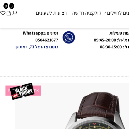
0
0
 לחיילים
קולקציה חדשה
רצועות לשעונים
פעילות
זמינים בWhatsapp
09:45-20:0
0504621677
08:
כתובת: הרצל 73, רמת גן
אחריות יבואן רשמי!