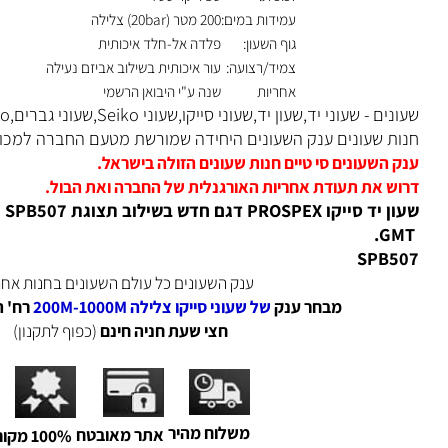
זכוכית:
ספיר קריסטל
עמידות במים:
200 מטר (20bar) צלילה
גוף השעון:
פלדה אל-חלד איכותית
צמיד/רצועה:
עור איכותית בשילוב אביזם נעילה
אחריות
שנה ע"י היבואן הרשמי
- שעוני יד,שעון יד,שעוני סייקו,שעוני Seiko,שעוני גברים,Seiko,
 שעונים ענק השעונים היחידה שמורשת מטעם החברה למכור שעוני Seiko באינטרנ
השעונים סי טיים חנות שעונים הזולה בישראל.
 את תעודת אחריות האורגנלית של החברה ואת הבול.
 PROSPEX דגם חדש בשילוב תצוגת SPB507
SPB
ענק השעונים כל עולם השעונים בחנות אחת.
מבחר ענק
של שעוני סייקו צלילה 200M-1000M
רח' הרצל 73 רמת גן
חצי שעת חניה חינם
(כפוף לתקנון)