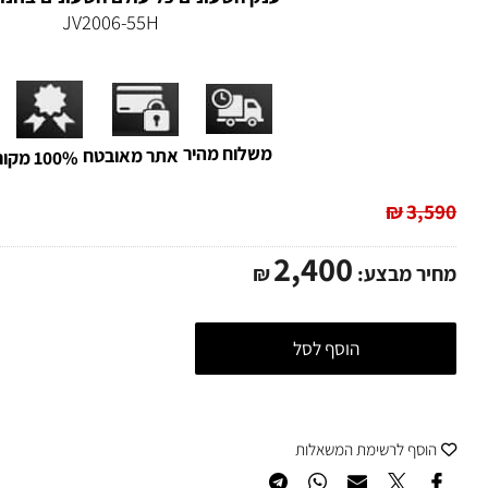
ענק השעונים סי טיים חנות שעונים הזולה בישר
ענק השעונים כל עולם השעונים בחנות אח
JV2006-55H
משלוח מהיר
אתר מאובטח
100% מקורי
₪
3,
2,400
ר מבצע:
₪
הוסף לסל