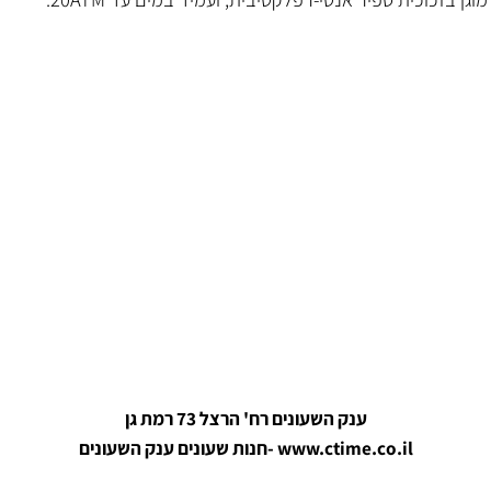
ית של שעוני טייסים.
כית ספיר אנטי-רפלקטיבית, ועמיד במים עד 20ATM.