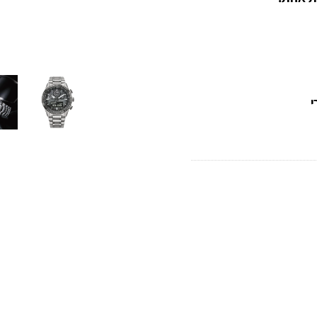
אל.
ת.