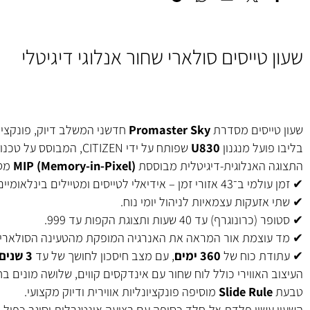
סף לרשימת המשאלות
טייסים סולארי שחור אנלוגי דיגיטלי
ייסים מסדרת
Promaster Sky
חדשני המשלב דיוק, פונקציונליות ועיצ
ועל מנגנון
U830
שפותח על ידי CITIZEN, המבוסס על טכנולוגיית
 האנלוגית-דיגיטלית מבוססת
MIP (Memory-in-Pixel)
מספקת ק
אידיאלי לטייסים ומטיילים בינלאומיים.
זעקות עצמאיות לניהול יומי נוח.
גרף) עד 40 שעות ותצוגת הקפות עד 999.
וצמת אור המראה את האנרגיה המופקת מהטעינה הסולארית, כול
ת כוח של
360 ימים
, עם מצב חיסכון לחושך של עד
3 שנים
.