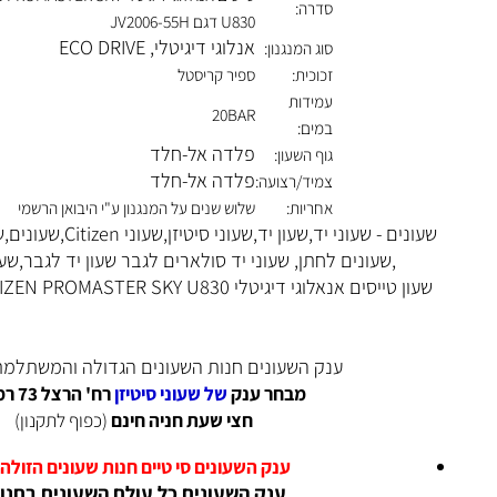
טייסים אנאלוגי דיגיטלי IZEN PROMASTER SKY
סדרה:
U830 דגם JV2006-55H
אנלוגי דיגיטלי
,
ECO DRIVE
סוג המנגנון:
זכוכית:
ספיר קריסטל
עמידות
20BAR
במים:
פלדה אל-חלד
גוף השעון:
פלדה אל-חלד
צמיד/רצועה:
אחריות:
שלוש שנים על המנגנון ע"י היבואן הרשמי
שעונים - שעוני יד,שעון יד,שעוני סיטיזן,שעוני Citizen,שעונים,שעוני גברים, שעון לחתן
,שעונים לחתן,
שעוני יד סולארים לגבר
שעון יד לגבר,שעונים,
שעון טייסים אנאלוגי דיגיטלי CITIZEN PROMASTER SKY U830 דגם JV2006-55H
ענק השעונים חנות השעונים הגדולה והמשתלמת ביש
מבחר ענק
של שעוני סיטיזן
רח' הרצל 73 רמת גן.
חצי שעת חניה חינם
(כפוף לתקנון)