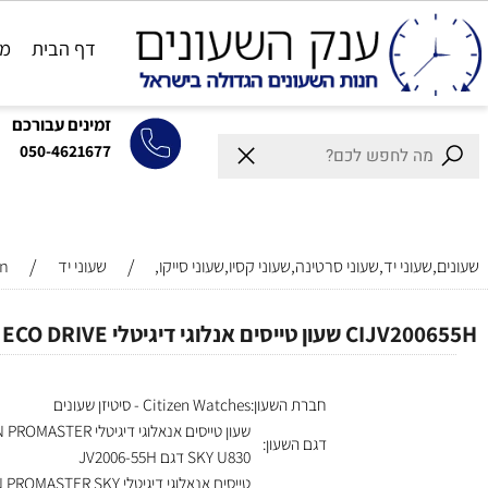
דף הבית
מותגים
זמינים עבורכם
050-4621677
/
/
וני יד,שעוני סרטינה,שעוני קסיו,שעוני סייקו,
שעוני יד
Citizen
ייסים אנלוגי דיגיטלי ECO DRIVE
חברת השעון:
Citizen Watches - סיטיזן שעונים
שעון טייסים אנאלוגי דיגיטלי IZEN PROMASTER
דגם השעון:
SKY U830 דגם JV2006-55H