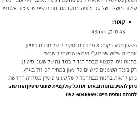
ירי כולל לוח שחור עם אינדקסים קווים, שלושה מונים בחלק העליון ותצוגת UTC קבועה בשעה 12 – מסורת אמית
Slide Rul
מוסיפה פונקציונליות אווירית ודיוק מקצועי.
שוי פלדת אל-חלד כסופה עם רצועה אינטגרלית וסוגר כפול, מוגן בזכו
ושלם של טכנולוגיה מתקדמת, נוחות שימוש ועיצוב אלגנטי.
וטר:
 מ"מ
,
43mm
מגיע בקופסא מהודרת ומקורית של חברת סיטיזן.
 שלוש שנים ע"י היבואן הרשמי בישראל.
יתן למצוא מבחר הגדול במדינה של שעוני סיטיזן.
 השעונים סי טיים כל שעון במחיר הכי זול בארץ.
ראות בחנות מבחר גדול של שעוני סיטיזן מסדרה החדשה.
שיג בחנות ובאתר את כל קולקציית שעוני סיטיזן החדשה.
 חייגו: 052-6046669