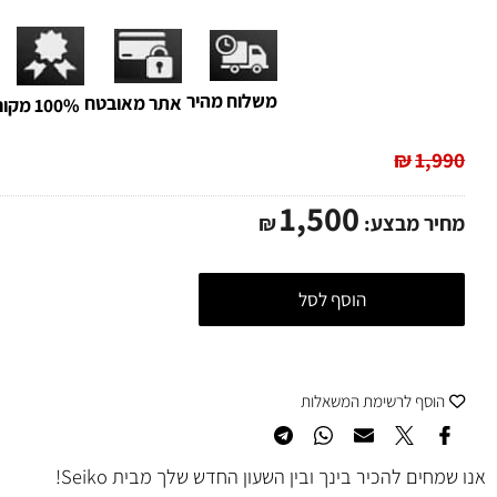
מבחר ענק
של שעוני סייקו
רח' הרצל 73 רמת גן.
חצי שעת חניה חינם
(כפוף לתקנון)
משלוח מהיר
אתר מאובטח
100% מקורי
₪
1,
1,500
ר מבצע:
₪
הוסף לסל
סף לרשימת המשאלות