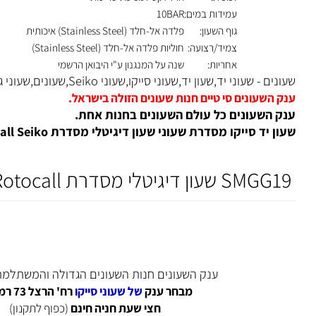
זכוכית:
הרדלקס למניעת שריטות
עמידות במים:
10BAR
גוף השעון:
פלדה אל-חלד (Stainless Steel) איכותית
צמיד/רצועה:
חוליות פלדה אל-חלד (Stainless Steel)
אחריות:
שנה על המנגנון ע"י היבואן הרשמי
- שעוני יד,שעון יד,שעוני סייקו,שעוני Seiko,שעונים,שעוני גברים,
השעונים סי טיים חנות שעונים הזולה בישראל.
השעונים כל עולם השעונים בחנות אחת.
יד סייקו מסדרת שעוני שעון דיגיטלי מסדרת Rotocall Seiko
ענק השעונים חנות השעונים הגדולה והמשתלמת ביש