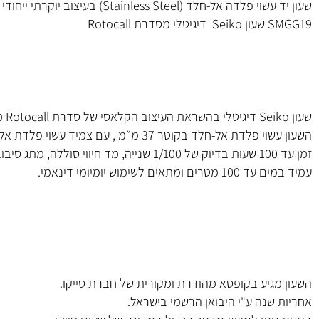
ים להכיר בינך ובין השעון החדש שלך מבית Seiko!
ל-חלד (Stainless Steel) בעיצוב יוקרתי ייחודי של חברת Seiko.
רת Rotocall
זמן עד 100 שעות בדיוק של 1/100 שנייה, מד ח
ומתאים לשימוש יומיומי דינאמי.