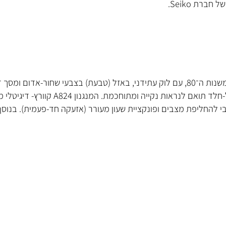
שעון Seiko דיגיטלי בהשראת העיצוב הקלאסי של סדרת Rotocall משנות ה־80, עם לוק עתידני, באז
השעון עשוי פלדת אל-חלד בקוטר 37 מ״מ , עם צ
יווי סוללה, מתג סיבובי להחליפת מצבים ופונקציית שעון מעורר (אזעקה חד-פעמ