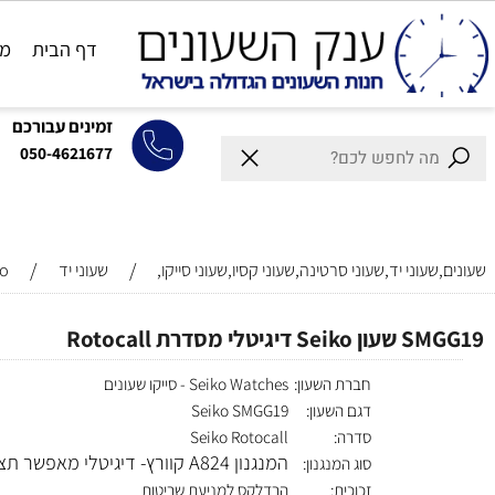
דף הבית
מותגים
זמינים עבורכם
050-4621677
/
/
וני יד,שעוני סרטינה,שעוני קסיו,שעוני סייקו,
שעוני יד
Seiko
י מסדרת Rotocall
חברת השעון:
Seiko Watches - סייקו שעונים
דגם השעון:
Seiko SMGG19
סדרה:
Rotocall
Seiko
המנגנון A824 קוורץ- דיגיטלי מאפשר תצוגת זמן כפולה
סוג המנגנון: