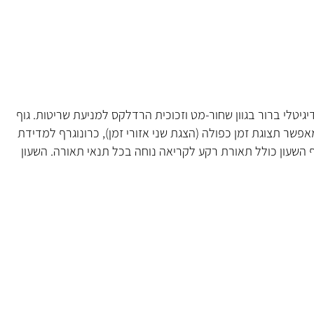
ל (טבעת) בצבעי שחור-אדום ומסך דיגיטלי ברור בגוון שחור-מט וזכוכית הרדלקס למניעת שריטות. גוף
מיד עשוי פלדת אל-חלד תואם לנראות נקייה ומתוחכמת. המנגנון A824 קוורץ- דיגיטלי מאפשר תצוגת זמן כפולה (הצגת שני אזורי זמן), כרונוגרף למדידת
ית). בנוסף השעון כולל תאורת רקע לקריאה נוחה בכל תנאי תאורה. השעון