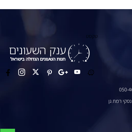
טקסט
050