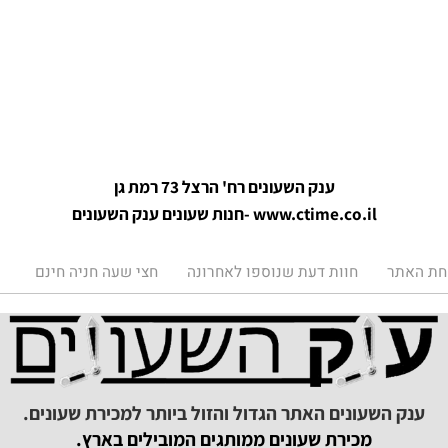
ענק השעונים רח' הרצל 73 רמת גן
www.ctime.co.il
-חנות שעונים ענק הש
עונים
תר
חוות דעת שנוספו לאחרונה
חצי שעה חניה חינם