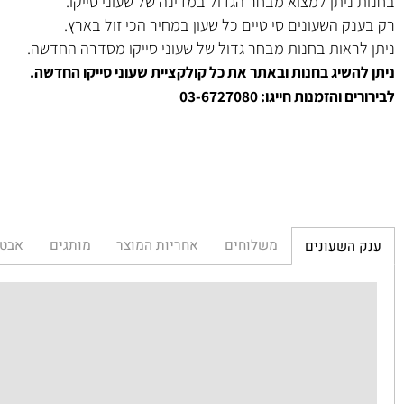
מגיע בקופסא מהודרת ומקורית של חברת סייקו.
 שנה ע"י היבואן הרשמי בישראל.
יתן למצוא מבחר הגדול במדינה של שעוני סייקו.
 השעונים סי טיים כל שעון במחיר הכי זול בארץ.
ראות בחנות מבחר גדול של שעוני סייקו מסדרה החדשה.
שיג בחנות ובאתר את כל קולקציית שעוני סייקו החדשה.
הזמנות חייגו: 03-6727080
משלוחים
אחריות המוצר
מותגים
אבטחת הא
השעונים