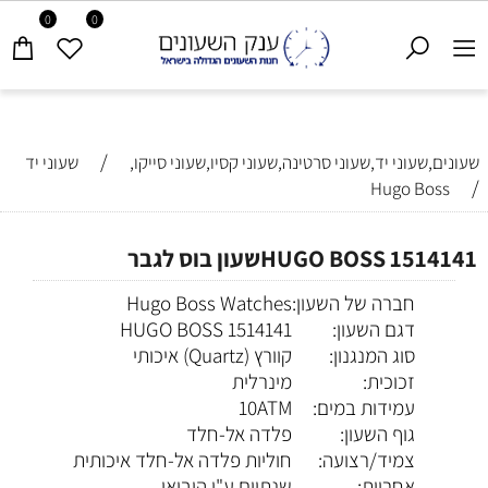
0
0
/
שעונים,שעוני יד,שעוני סרטינה,שעוני קסיו,שעוני סייקו,
שעוני יד
/
Hugo Boss
HUGO BOSS 1514141שעון בוס לגבר
חברה של השעון:
Hugo Boss Watches
דגם השעון:
HUGO BOSS 1514141
סוג המנגנון:
קוורץ (Quartz) איכותי
זכוכית:
מינרלית
עמידות במים:
10ATM
גוף השעון:
פלדה אל-חלד
צמיד/רצועה:
חוליות פלדה אל-חלד איכותית
אחריות:
שנתיים ע"י היבואן