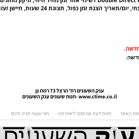
מנגנון יפני Solar סולארי (נטען ע
100M, קליטת אות GPS תוך 3 שניות 29 אזורי זמן, Double Direct Flight לשינוי
.
ענק השעונים רח' הרצל 73 רמת גן
www.ctime.co.il
-חנות שעונים ענק הש
עונים