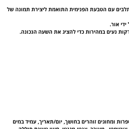
Super Tita™ שטופלו בפלטינום Duratect, היוצרים צבע כסף בוהק ומושך, המשתנה בניגוד יפה לצבע השחור המבריק
לבים עם הטבעת הפנימית התואמת ליצירת תמונה של