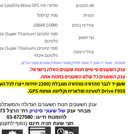
סדרה:
Citizen Attesa Satellite Wave GPS
סוג המנגנון:
סולארי יפני Eco-Drive Satellite Wave GPS
זכוכית:
ספיר קריסטל
עמידות במים:
10BAR (100M)
סו
גוף השעון:
פלטינום
סו
צמיד/רצועה:
פלטינום איכותי
שעוני יד,שעון יד,שעוני סיטיזן,שעוני Citizen,שעונים,שעוני גברים,
השעונים סי טיים חנות שעונים הזולה בישראל.
השעונים כל עולם השעונים בחנות אחת.
ינה סולארית וקליטת אותות GPS.
ענק השעונים חנות השעונים הגדולה והמשתלמת בי
מבחר ענק
של שעוני סיטיזן
רח' הרצל 73 רמת גן.
להזמנות חייגו: 03-6727080
חצי שעת חניה חינם
(כפוף לתקנון)