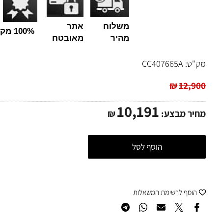
משלוח
אתר
100% מקורי
מהיר
מאובטח
ט:
CC407665A
₪
12,
10,191
ר מבצע:
₪
הוסף לסל
סף לרשימת המשאלות