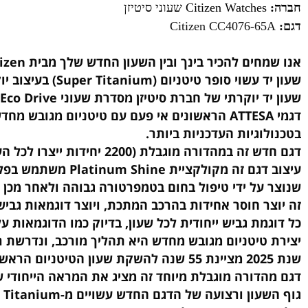
Citizen Watches שעוני סיטיזן
Citizen CC4076-65
חים להכיר בינך ובין השעון החדש שלך מבית Citizen!
 טיטניום (Super Titanium) בעיצוב יוקרתי ייחודי של חברת Citizen.
וקרתי של חברת סיטיזן מסדרת שעוני Citizen Eco Drive החדשה.
וגיות העדכניות ביותר.
2200 יחידות ייצרו לכל העולם) כולל טיטניום שעבר התגבשות מחדש, חומר ייחודי עם דוגמאות גבישיות ייחודיות שפותחו על ידי CITIZEN.
על ידי טיפול בחום בטמפרטורה גבוהה ולאחר מכן תהליך
ר חוסר אחידות בהרכב המתכת, ויוצר דוגמאות גבישיות י
מת גביש ייחודית לכל שעון, בדיוק כמו הדוגמאות על מינ
 טיטניום מגובש מחדש היא תהליך מורכב, ונדרשת רמה 