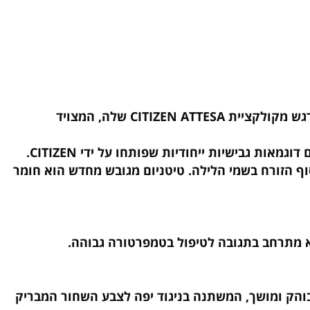
דגמי ATTESA הראשונים אי פעם עם טיטניום מגובש מחדש של Duratect Platinum ATTESA משיקה דגם חדש ומרגש מקולקציית CITIZEN ATTESA שלה, המצויד
 לבטא את הזוהר העדין של הירח הכסוף הזורח בשמי הלילה. טיטניום מגובש מחדש הוא חומר
מתרחב בתגובה לטיפול בטמפרטורה גבוהה.