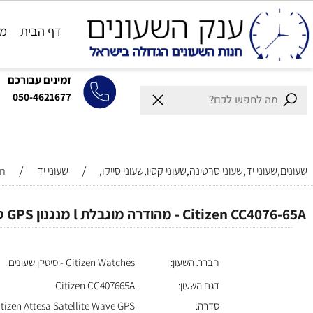
דף הבית
מותגים
זמינים עבורכם
050-4621677
/
/
וני יד,שעוני סרטינה,שעוני קסיו,שעוני סייקו,
שעוני יד
Citizen
C - מהודרה מוגבלת l מנגנון GPS סולארי l CC407665A
חברת השעון:
Citizen Watches - סיטיזן שעונים
דגם השעון:
Citizen CC407665A