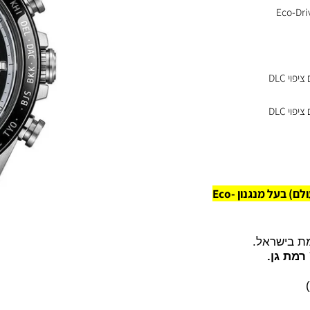
פר טיטניום (Super Titanium) עם ציפוי DLC
פר טיטניום (Super Titanium) עם ציפוי DLC
שעון יד לגבר מהדורה מהדורה מוגבלת (2200 יחידות ייצרו לכל העולם) בעל מנגנון Eco-
שראל.