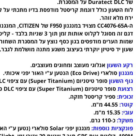
הדורה מוגבלת מיוחד זה מציג את המראה הייחודי של ט
שעון כולל דוגמת קריסטל מודפסת בדיו מתכתי על לוח
א זוהר.
ת זמן תוך 3 שניות בלבד - קליטת אותות ה-GPS המהירה ביותר בעולם, ומחוגי השעות והדקות נעים במהירות כדי להציג את השעה הנכונה.
הערים מודפסים בגון כסף נוצץ על המסגרת השחורה וה
ד סיטיזן יוקרתי בעיצוב משגע מתנה מושלמת לגבר.
שעון
אנלוגי מעוצב ומחוגים מעוצבים.
סולארי (Eco Drive) הנטען ע"י האור יפני איכותי.
עון
סופר טיטניום (Super Titanium) עם ציפוי DLC פלטינום בעיצוב מיוחד
סופר טיטניום (Super Titanium) עם ציפוי DLC פלטינום
:
ספיר קריסטל חזקה.
44.55
מ"מ.