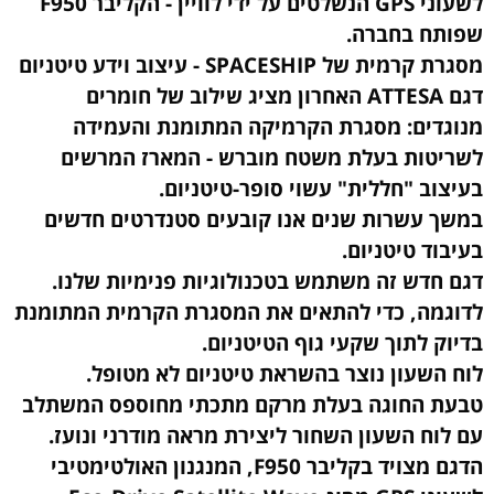
לשעוני GPS הנשלטים על ידי לוויין - הקליבר F950
שפותח בחברה.
מסגרת קרמית של SPACESHIP - עיצוב וידע טיטניום
דגם ATTESA האחרון מציג שילוב של חומרים
מנוגדים: מסגרת הקרמיקה המתומנת והעמידה
לשריטות בעלת משטח מוברש - המארז המרשים
בעיצוב "חללית" עשוי סופר-טיטניום.
במשך עשרות שנים אנו קובעים סטנדרטים חדשים
בעיבוד טיטניום.
דגם חדש זה משתמש בטכנולוגיות פנימיות שלנו.
לדוגמה, כדי להתאים את המסגרת הקרמית המתומנת
בדיוק לתוך שקעי גוף הטיטניום.
לוח השעון נוצר בהשראת טיטניום לא מטופל.
טבעת החוגה בעלת מרקם מתכתי מחוספס המשתלב
עם לוח השעון השחור ליצירת מראה מודרני ונועז.
הדגם מצויד בקליבר F950, המנגנון האולטימטיבי