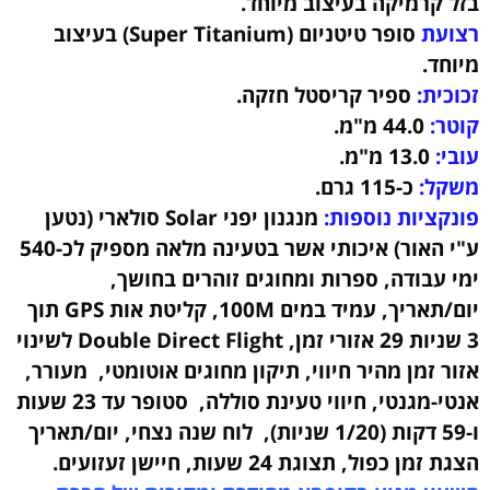
בזל קרמיקה בעיצוב מיוחד
.
רצועת
סופר טיטניום (Super Titanium)
בעיצוב
מיוחד.
זכוכית:
ספיר קריסטל חזקה.
קוטר:
44.0
מ"מ.
עובי:
13.0
מ"מ.
משקל:
כ-115 גרם
.
פונקציות נוספות:
מנגנון יפני Solar סולארי (נטען
ע"י האור) איכותי אשר בטעינה מלאה מספיק לכ-540
ימי עבודה, ספרות ומחוגים זוהרים בחושך,
יום/תאריך, עמיד במים 100M, קליטת אות GPS תוך
3 שניות 29 אזורי זמן, Double Direct Flight לשינוי
אזור זמן מהיר חיווי, תיקון מחוגים אוטומטי, מעורר,
אנטי-מגנטי, חיווי טעינת סוללה, סטופר עד 23 שעות
ו-59 דקות (1/20 שניות), לוח שנה נצחי, יום/תאריך
הצגת זמן כפול, תצוגת 24 שעות, חיישן זעזועים.