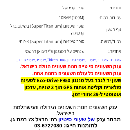
זכוכית:
ספיר קריסטל
עמידות במים:
10BAR (100M)
סופר טיטניום (Super Titanium) בשילוב בזל
גוף השעון:
קרמיקה
צמיד/רצועה:
סופר טיטניום (Super Titanium) איכותי
אחריות:
שנתיים על המנגנון ע"י היבואן הרשמי
שעונים - שעוני יד,שעון יד,שעוני סיטיזן,שעוני Citizen,שעונים,שעוני גברים,
ענק השעונים סי טיים חנות שעונים הזולה בישראל.
ענק השעונים כל עולם השעונים בחנות אחת.
שעון יד לגבר בעל מנגנון Eco-Drive F950 לטעינה
סולארית וקליטת אותות GPS תוך 3 שניות, עדכון
אוטומטי ל-39 אזורי זמן.
ענק השעונים חנות השעונים הגדולה והמשתלמת
בישראל.
מבחר ענק
של שעוני סיטיזן
רח' הרצל 73 רמת גן.
להזמנות חייגו: 03-6727080