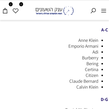
0
0
A-C
Anne Klein
Emporio Armani
Adi
Burberry
Bering
Certina
Citizen
Claude Bernard
Calvin Klein
D-G